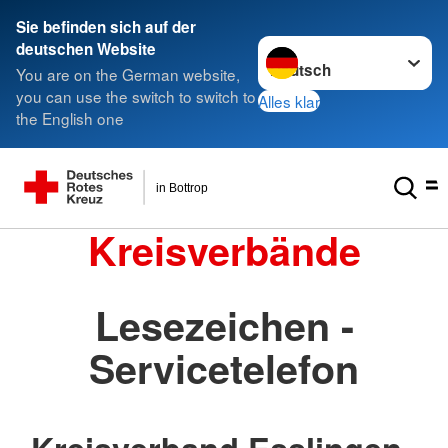
Sie befinden sich auf der
Sprache wechseln zu
deutschen Website
You are on the German website,
you can use the switch to switch to
Alles klar
the English one
in Bottrop
Kreisverbände
Lesezeichen -
Servicetelefon