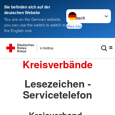
Sie befinden sich auf der
Sprache wechseln zu
deutschen Website
You are on the German website,
you can use the switch to switch to
Alles klar
the English one
in Bottrop
Kreisverbände
Lesezeichen -
Servicetelefon