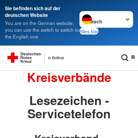
Sie befinden sich auf der
Sprache wechseln zu
deutschen Website
You are on the German website,
you can use the switch to switch to
Alles klar
the English one
in Bottrop
Kreisverbände
Lesezeichen -
Servicetelefon