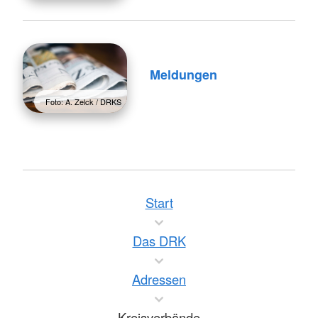
Meldungen
Foto: A. Zelck / DRKS
Start
Das DRK
Adressen
Kreisverbände