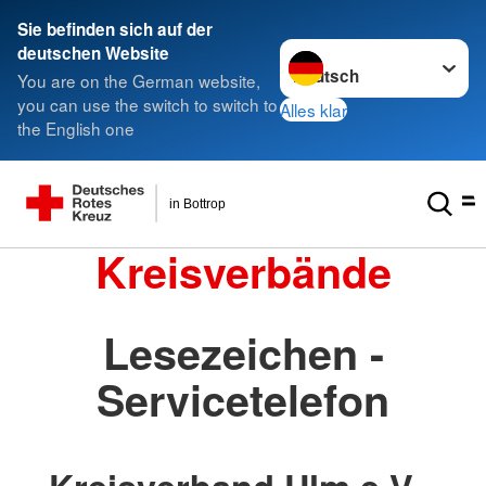
Sie befinden sich auf der
Sprache wechseln zu
deutschen Website
You are on the German website,
you can use the switch to switch to
Alles klar
the English one
in Bottrop
Kreisverbände
Lesezeichen -
Servicetelefon