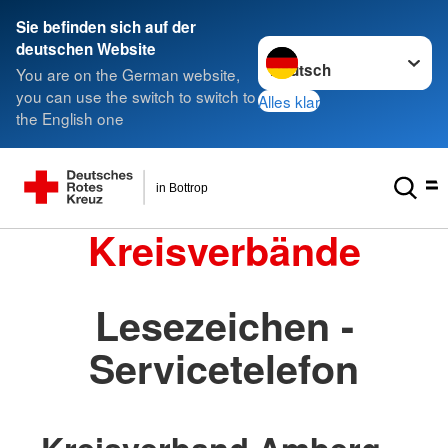
Sie befinden sich auf der
Sprache wechseln zu
deutschen Website
You are on the German website,
you can use the switch to switch to
Alles klar
the English one
in Bottrop
Kreisverbände
Lesezeichen -
Servicetelefon