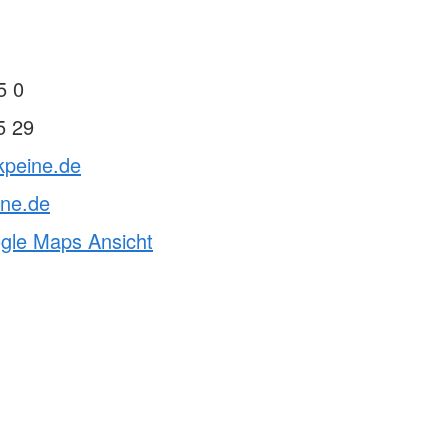
5 0
5 29
kpeine.de
ine.de
ogle Maps Ansicht