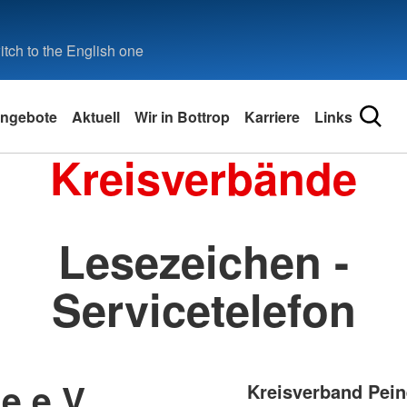
tch to the English one
ngebote
Aktuell
Wir in Bottrop
Karriere
Links
Kreisverbände
Lesezeichen -
Servicetelefon
e e.V.
Kreisverband Pein