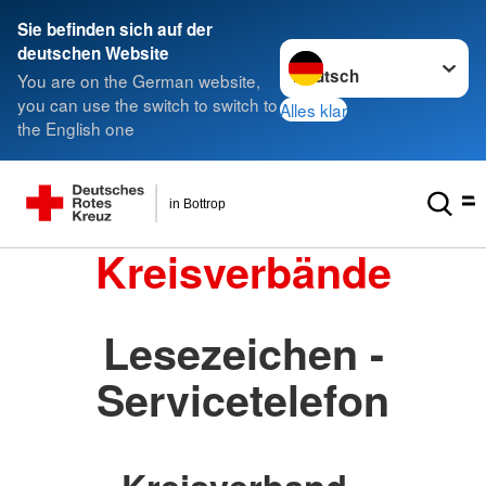
Sie befinden sich auf der
Sprache wechseln zu
deutschen Website
You are on the German website,
you can use the switch to switch to
Alles klar
the English one
in Bottrop
Kreisverbände
Lesezeichen -
Servicetelefon