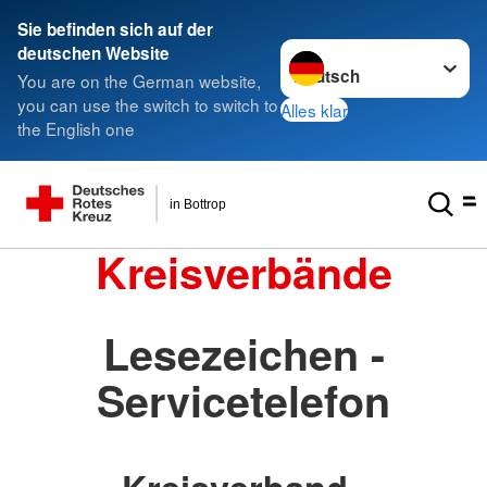
Sie befinden sich auf der
Sprache wechseln zu
deutschen Website
You are on the German website,
you can use the switch to switch to
Alles klar
the English one
in Bottrop
Kreisverbände
Lesezeichen -
Servicetelefon