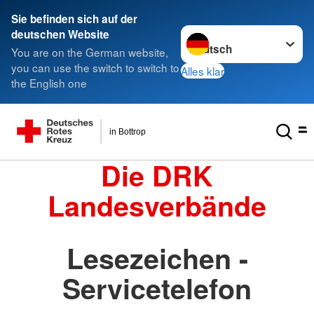
Sie befinden sich auf der
Sprache wechseln zu
deutschen Website
You are on the German website,
you can use the switch to switch to
Alles klar
the English one
in Bottrop
Die DRK
Landesverbände
Lesezeichen -
Servicetelefon