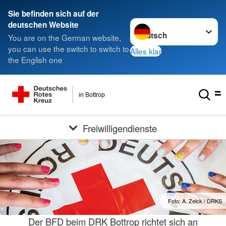
Sie befinden sich auf der
Sprache wechseln zu
deutschen Website
You are on the German website,
you can use the switch to switch to
Alles klar
the English one
in Bottrop
Freiwilligendienste
Foto: A. Zelck / DRKS
Der BFD beim DRK Bottrop richtet sich an