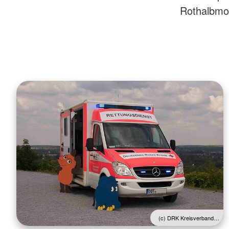
Rothalbmon
(c) DRK Kreisverband…