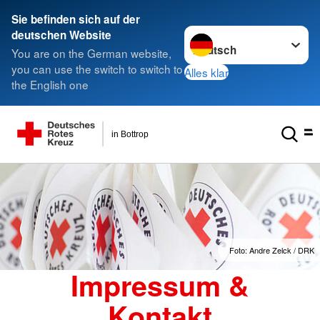
Sie befinden sich auf der
Sprache wechseln zu
deutschen Website
You are on the German website,
you can use the switch to switch to
Alles klar
the English one
in Bottrop
Foto: Andre Zelck / DRK
Impressum &
Kontakt