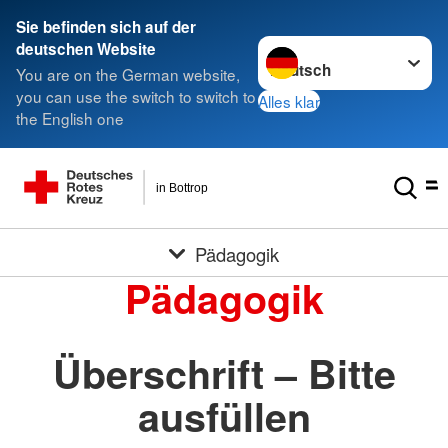
Sie befinden sich auf der
Sprache wechseln zu
deutschen Website
You are on the German website,
you can use the switch to switch to
Alles klar
the English one
in Bottrop
Pädagogik
Pädagogik
Überschrift – Bitte
ausfüllen