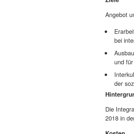
Angebot un
Erarbei
bei int
Ausbau
und fü
Interku
der soz
Hintergru
Die Integr
2018 in de
Kosten