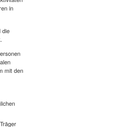
ren in
 die
.
Personen
ialen
m mit den
lichen
Träger