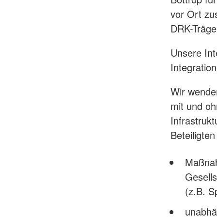
vor Ort zu
DRK-Träger
Unsere Int
Integratio
Wir wenden
mit und oh
Infrastruk
Beteiligten
Maßnahm
Gesells
(z.B. S
unabhä