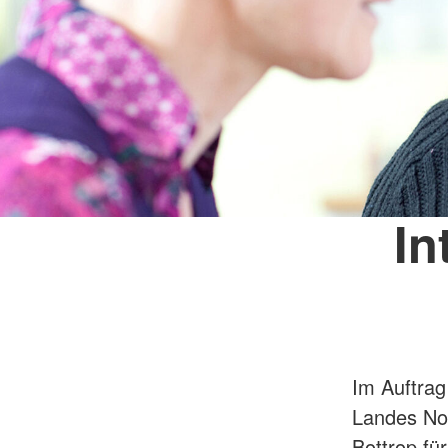
In
Im Auftrag
Landes Nor
Bottrop fü