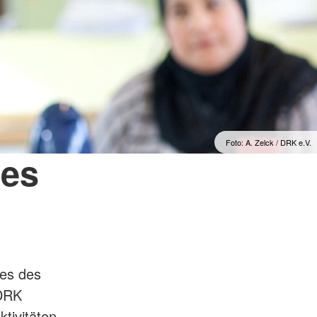
Foto: A. Zelck / DRK e.V.
des
les des
 DRK
ktivitäten