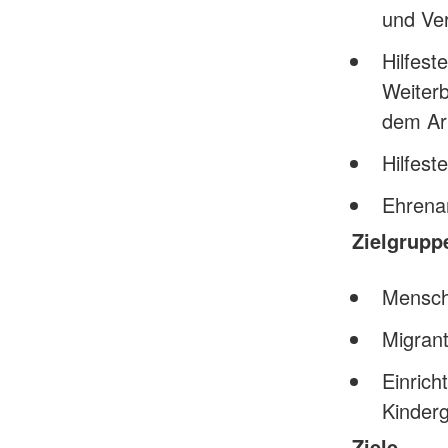
und Ve
Hilfest
Weiterb
dem Ar
Hilfest
Ehrenam
Zielgrupp
Mensch
Migrant
Einrich
Kinderg
Ziele