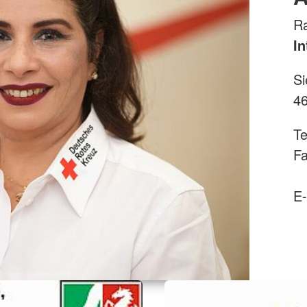
Ra
In
Si
46
Te
Fa
E-