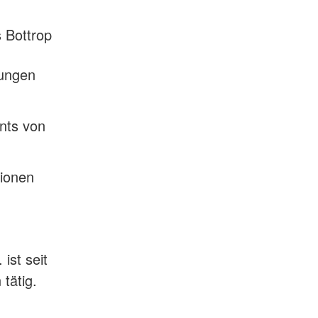
s Bottrop
lungen
nts von
tionen
ist seit
tätig.