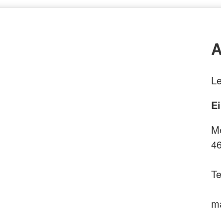
A
L
Ei
Me
46
Te
ma