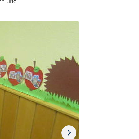
rn und