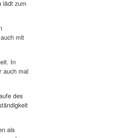
h lädt zum
n
 auch mit
it. In
r auch mal
Laufe des
tändigkeit
en als