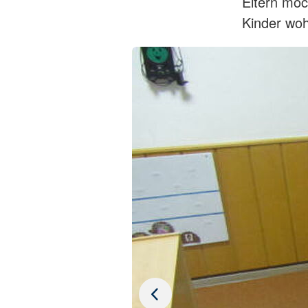
Eltern möc
Kinder woh