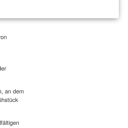
von
der
h, an dem
ühstück
fältigen