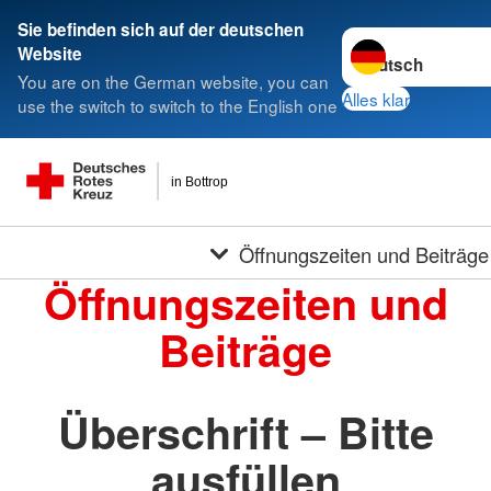
Sie befinden sich auf der deutschen
Sprache wechseln 
Website
You are on the German website, you can
Alles klar
use the switch to switch to the English one
in Bottrop
Öffnungszeiten und Beiträge
Öffnungszeiten und
Beiträge
Überschrift – Bitte
ausfüllen