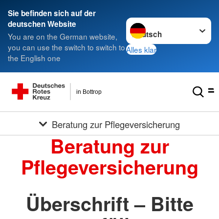
Sie befinden sich auf der
Sprache wechseln zu
deutschen Website
You are on the German website,
you can use the switch to switch to
Alles klar
the English one
in Bottrop
Beratung zur Pflegeversicherung
Beratung zur
Pflegeversicherung
Überschrift – Bitte